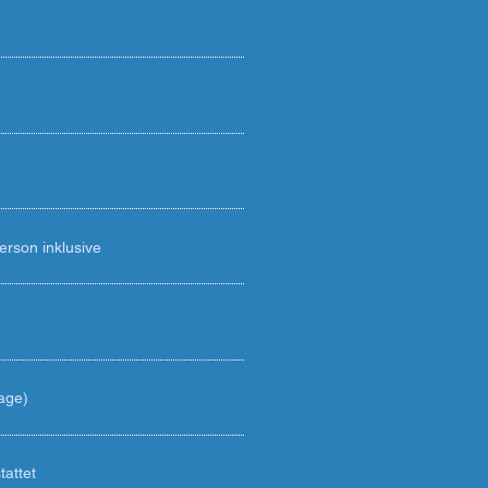
rson inklusive
rage)
attet