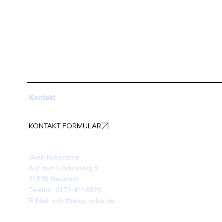
Kontakt
KONTAKT FORMULAR
Sven Koberstein
Auf dem Lindenberg 9
31536 Neustadt
Telefon:
0172-4118829
E-Mail:
info@fewo-kobis.de